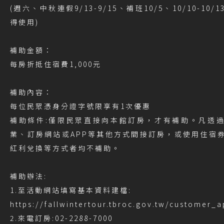
(週六、中秋連假9/13-9/15、補班10/5、10/10-10
得使用)
補助金額：
每房折抵住宿費1,000元
補助內容：
每位民眾憑身分證字號限享有1次優惠
補助條件:僅限民眾直接向本館訂房，才有補助。凡透
業、訂房網站或APP等其他方式間接訂房，或使用住宿
紅利兌換等方式者均不補助。
補助辦法:
1.至活動網站填寫基本資料建檔:
https://fallwintertour.tbroc.gov.tw/customer_
2.來電訂房:02-2288-7000