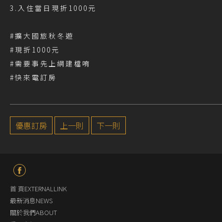
3.入住當日現折1000元
#擴大國旅秋冬遊
#現折1000元
#需要事先上網建檔唷
#快來電訂房
優惠訂房
上一則
下一則
首 頁EXTERNALLINK
最新消息NEWS
關於我們ABOUT